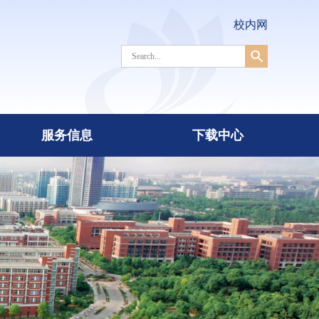
校内网
服务信息
下载中心