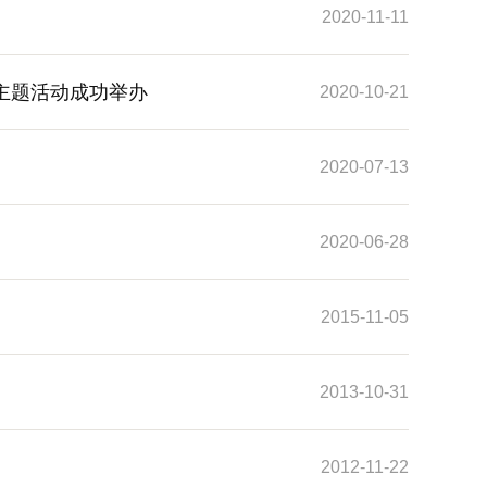
2020-11-11
”主题活动成功举办
2020-10-21
2020-07-13
2020-06-28
2015-11-05
2013-10-31
2012-11-22