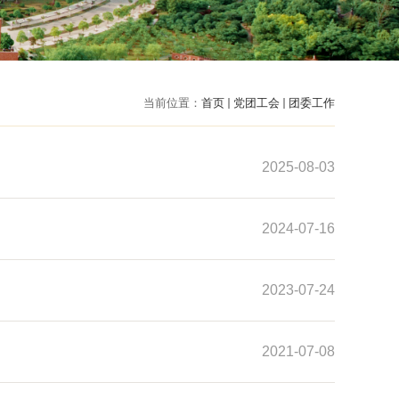
当前位置：
首页
党团工会
团委工作
2025-08-03
2024-07-16
2023-07-24
2021-07-08