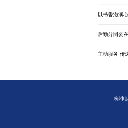
以书香滋润
后勤分团委
主动
杭州电子